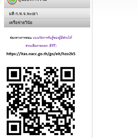
มติ ก.ท.จ.พะเยา
เครือข่ายวินัย