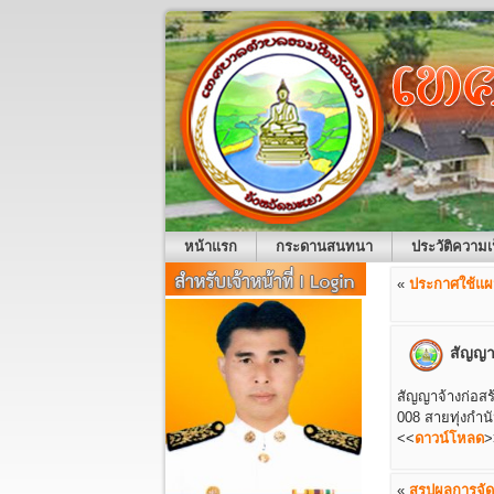
หน้าแรก
กระดานสนทนา
ประวัติความเ
«
ประกาศใช้แผน
สัญญาจ
สัญญาจ้างก่อสร
008 สายทุ่งกำนั
<<
ดาวน์โหลด
>
«
สรุปผลการจัด