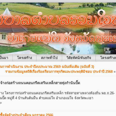
ป็นมา
โครงสร้าง
สภาพทั่วไป
วิสัยทัศน์/พันธกิจ
โครงสร้าง
การดำเนินงาน ประจำปีงบประมาณ 2569 ฉบับเพิ่มเติม (ฉบับที่ 3)
รายงานข้อมูลสถิติเรื่องร้องเรียนการทุจริตและประพฤติมิชอบ ประจำปี 2568
»
้างก่อสร้างถนนคอนกรีตเสริมเหล็กสายทุ่งกำนันปั๊ด
้าง โครงการก่อสร้างถนนคอนกรีตเสริมเหล็ก รหัสสายทางหลวงท้องถิ่น พย.ถ.26-
นปั๊ด หมู่ที่ 4 บ้านสันต้นมื่น ตำบลแม่ใจ อำเภอแม่ใจ จังหวัดพะเยา
>
ซื้อจัดจ้างประจำเดือน มกราคม 2566