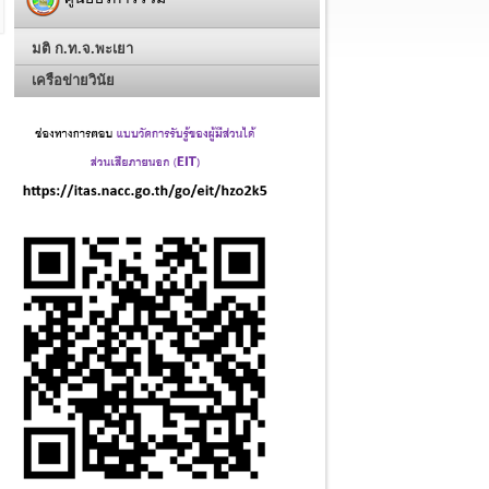
มติ ก.ท.จ.พะเยา
เครือข่ายวินัย