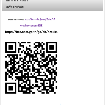
มติ ก.ท.จ.พะเยา
เครือข่ายวินัย